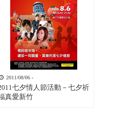
時
2011/08/06 -
間
2011七夕情人節活動－七夕祈
起
福真愛新竹
迄