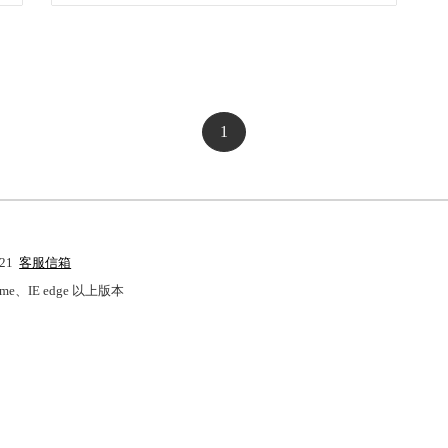
起
曲七夕情
迄
1
121
客服信箱
Chrome、IE edge 以上版本