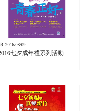
時
2016/08/09 -
間
2016七夕成年禮系列活動
起
迄