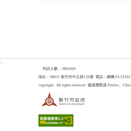
起
樂幸福百分百
迄
:::
到訪人數：3882641
地址：30051 新竹市中正路120號 電話：總機 03-5216
copyright . All rights reserved. 建議瀏覽器 Firefox、