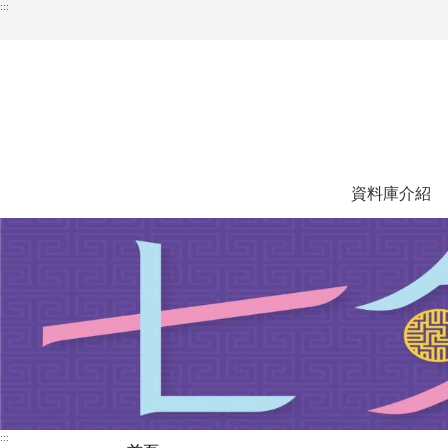
跳
:::
到
主
要
內
容
區
塊
資料庫介紹
:::