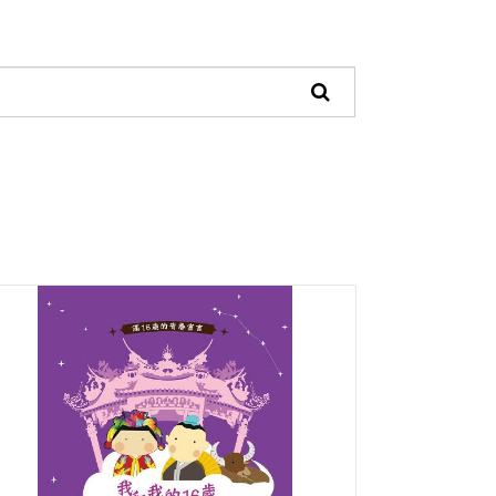
頁
面
搜
尋
功
能