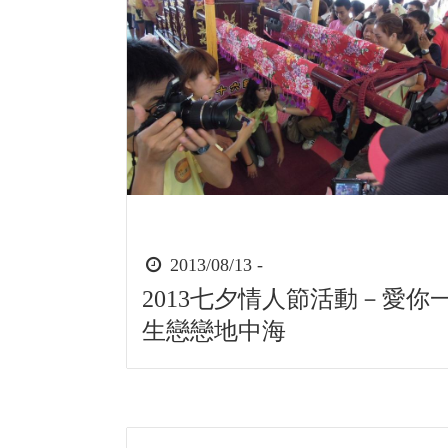
時
2013/08/13 -
間
2013七夕情人節活動－愛你
起
生戀戀地中海
迄