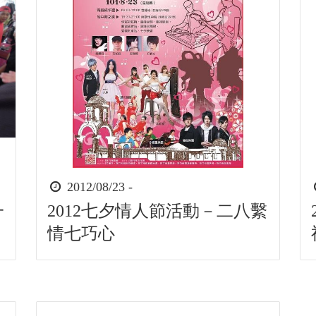
時
2012/08/23 -
間
一
2012七夕情人節活動－二八繫
起
情七巧心
迄