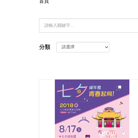
首頁
新竹生活
藝文活動
七夕成年禮
七夕成年禮
單
元
檢
分類
索：