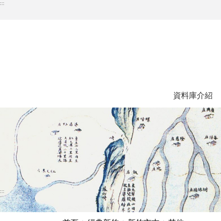
跳
:::
到
主
要
內
容
區
塊
資料庫介紹
:::