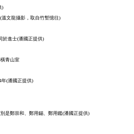
)
至竹塹(溫文龍攝影，取自竹塹憶往)
同於進士(潘國正提供)
的橫青山室
4年(潘國正提供)
別是鄭崇和、鄭用錫、鄭用鑑(潘國正提供)