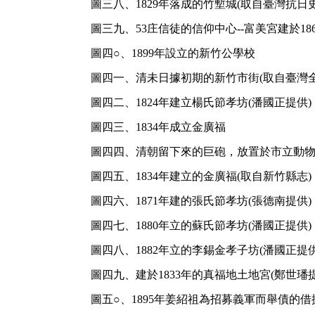
圖三八、1829年落成的竹塹城(取自臺灣抗日史
圖三九、53庄信徒的信仰中心--富美宮建於186
圖四○、1899年設立的新竹公學校
圖四一、清未日據初期的新竹市街(取自臺灣全
圖四二、1824年建立楊氏節孝坊(潘國正提供)
圖四三、1834年成立金廣福
圖四四、清朝留下來的巨砲，放置於市立動物
圖四五、1834年建立的金廣福(取自新竹縣志)
圖四六、1871年建的張氏節孝坊(張德南提供)
圖四七、1880年立的蘇氏節孝坊(潘國正提供)
圖四八、1882年立的李錫金孝子坊(潘國正提供
圖四九、建於1833年的真福地土地宮(鄭世璠提
圖五○、1895年姜紹祖為招募義軍而舉債的借