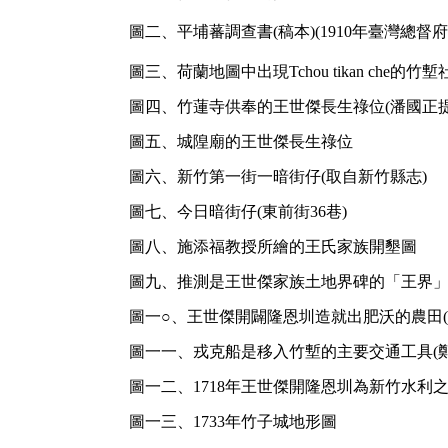
圖二、平埔蕃調查書(稿本)(1910年臺灣總
圖三、荷蘭地圖中出現Tchou tikan che的
圖四、竹蓮寺供奉的王世傑長生祿位(潘國正提
圖五、城隍廟的王世傑長生祿位
圖六、新竹第一街一暗街仔(取自新竹縣志)
圖七、今日暗街仔(東前街36巷)
圖八、施添福教授所繪的王氏家族開墾圖
圖九、推測是王世傑家族土地界碑的「王界」
圖一○、王世傑開闢隆恩圳造就出肥沃的農田(
圖一一、戎克船是移入竹塹的主要交通工具(鄭
圖一二、1718年王世傑開隆恩圳為新竹水利之
圖一三、1733年竹子城地形圖