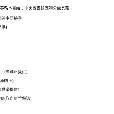
督府蕃務本署編，中央圖書館臺灣分館長藏)
竹塹社閩南語拚音
供)
。(潘國正提供)
潘國正)
世璠提供)
始(取自新竹學誌)