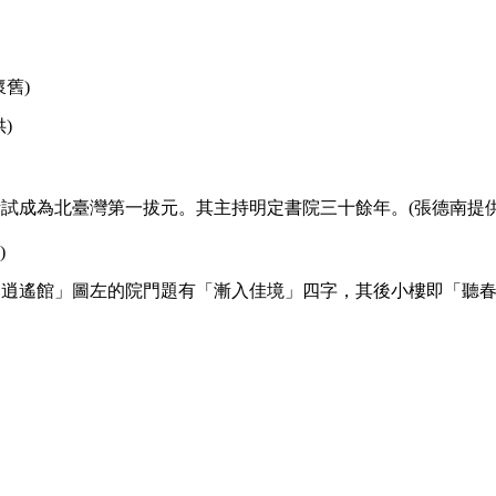
舊)
)
貢考試成為北臺灣第一拔元。其主持明定書院三十餘年。(張德南提供
)
「逍遙館」圖左的院門題有「漸入佳境」四字，其後小樓即「聽