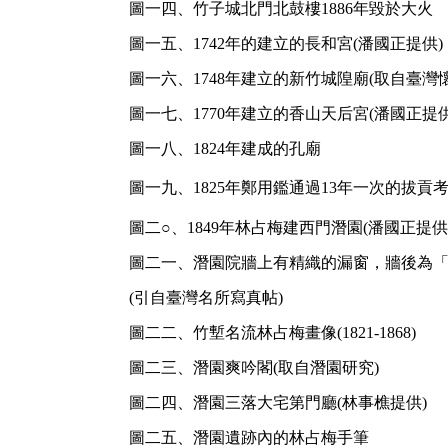
圖一四、竹子城北門北鼓樓1886年毀於大火
圖一五、1742年的建立的長和宮(潘國正提供)
圖一六、1748年建立的新竹城隍廟(取自臺灣懷
圖一七、1770年建立的香山天后宮(潘國正提供
圖一八、1824年建成的孔廟
圖一九、1825年鄭用鑑通過13年一次的拔
圖二○、1849年林占梅建西門潛園(潘國正提供
圖二一、潛園院牆上有精織的漏窗，牆後為
(引自臺灣名所寫真帖)
圖二二、竹塹名流林占梅畫像(1821-1868)
圖二三、潛園爽吟閣(取自潛園研究)
圖二四、潛園三落大宅第門廳(林事樵提供)
圖二五、潛園遺跡內的林占梅手筆