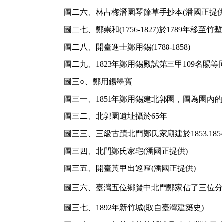
圖二六、林占梅潛園琴餘草手抄本(潘國正提供
圖二七、鄭崇和(1756-1827)於1789年移
圖二八、開臺進士鄭用錫(1788-1858)
圖二九、1823年鄭用錫殿試第三甲109名賜等
圖三○、鄭用錫墨寶
圖三一、1851年鄭用錫建北郭園，圖為園內
圖三二、北郭園遺址攝於65年
圖三三、三級古蹟北門鄭氏家廟建於1853.185
圖三四、北門鄭氏家宅(潘國正提供)
圖三五、開臺黃甲出巡匾(潘國正提供)
圖三六、臺灣五位鄉賢中北門鄭家佔了三位分
圖三七、1892年新竹城(取自臺灣建築史)