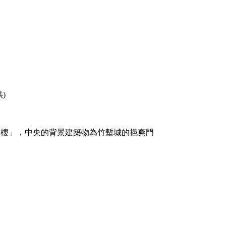
)
春樓」，中央的背景建築物為竹塹城的挹爽門