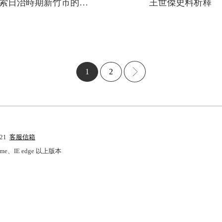
探索日治時期新竹市的望族：一個以《新竹市志》人物志為基礎的初步分析
王世傑史料析釋
1
2
121
客服信箱
Chrome、IE edge 以上版本