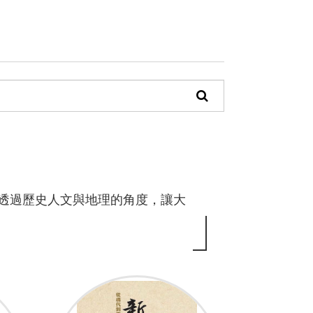
頁
面
搜
尋
功
，透過歷史人文與地理的角度，讓大
能