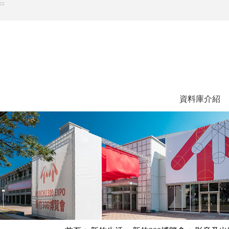
跳
:::
到
主
要
內
容
區
塊
資料庫介紹
:::