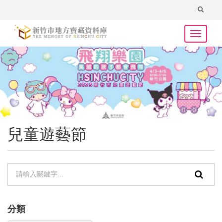
跳
全
到
文
主
Toggle
檢
要
navigat
索
內
容
區
塊
兒童遊藝節
單
頁
元
面
檢
搜
分類
索：