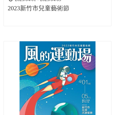
間
2023新竹市兒童藝術節
起
迄