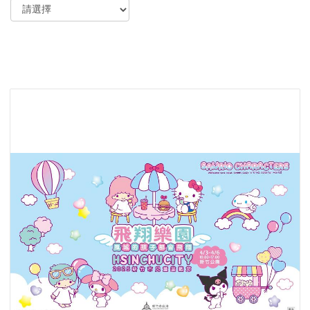
尋
功
能